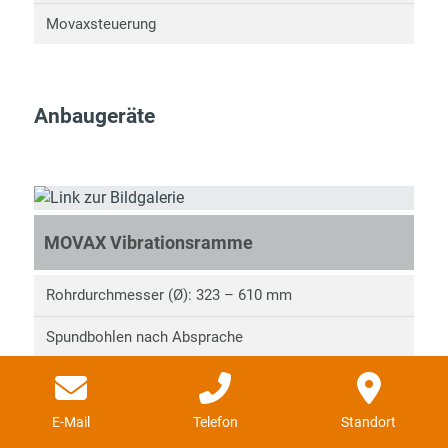
Movaxsteuerung
Anbaugeräte
MOVAX Vibrationsramme
Rohrdurchmesser (Ø): 323 – 610 mm
Spundbohlen nach Absprache
H-Träger nach Absprache
Eigengewicht: 2.327 – 2.558 kg
E-Mail
Telefon
Standort